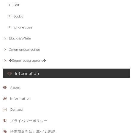
Belt
Socks
iphone case
Black＆White
Ceremonycollection
✤Sugar baby aprons✤
Information
About
Information
Contact
プライバシーポリシー
特定商取引法に基づく表記