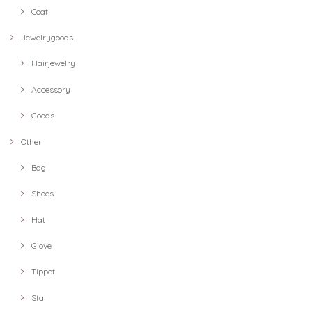
Coat
Jewelrygoods
Hairjewelry
Accessory
Goods
Other
Bag
Shoes
Hat
Glove
Tippet
Stall