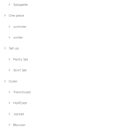
Salopette
One piece
summer
winter
Set up
Pants Set
Skirt Set
Outer
Trenchcoat
HalfCoat
Jacket
Blouson