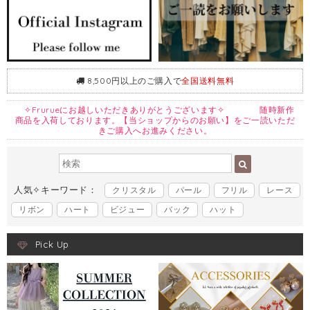
8,500円以上のご購入で
全国送料無料
✧Frurueにお越しいただきありがとうございます✧ 随時新作
商品を入荷しております。【当ショップからのお願い】をご一読いただ
きご購入へお進みください。
人気✧キーワード：
クリスタル
パール
フリル
レース
リボン
ハート
ビジュー
バック
ハット
Pick Up