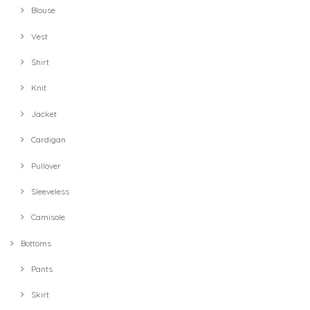
Blouse
Vest
Shirt
Knit
Jacket
Cardigan
Pullover
Sleeveless
Camisole
Bottoms
Pants
Skirt