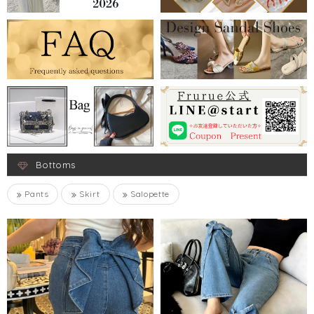
Bottoms
Pants
Skirt
Salopette