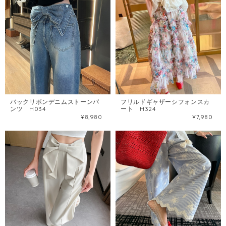
バックリボンデニムストーンパ
フリルドギャザーシフォンスカ
ンツ H034
ート H324
¥8,980
¥7,980