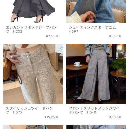
エレガントリボンドレープパン
シューティングスターデニム
ツ H252
H397
¥5,980
¥8,980
スタイリッシュツイードパン
フロントスリットメランジワイ
ツ H373
ドパンツ H340
¥19,890
¥8,980