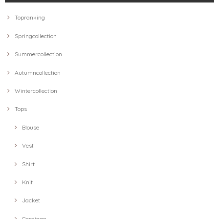
Topranking
Springcollection
Summercollection
Autumncollection
Wintercollection
Tops
Blouse
Vest
Shirt
Knit
Jacket
Cardigan