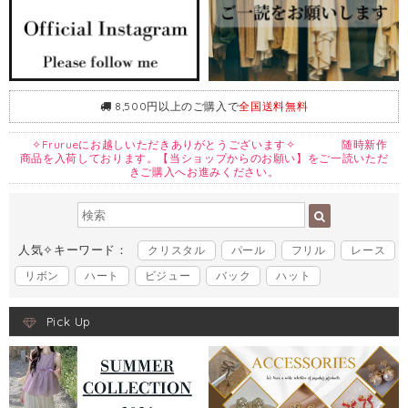
8,500円以上のご購入で
全国送料無料
✧Frurueにお越しいただきありがとうございます✧ 随時新作
商品を入荷しております。【当ショップからのお願い】をご一読いただ
きご購入へお進みください。
人気✧キーワード：
クリスタル
パール
フリル
レース
リボン
ハート
ビジュー
バック
ハット
Pick Up