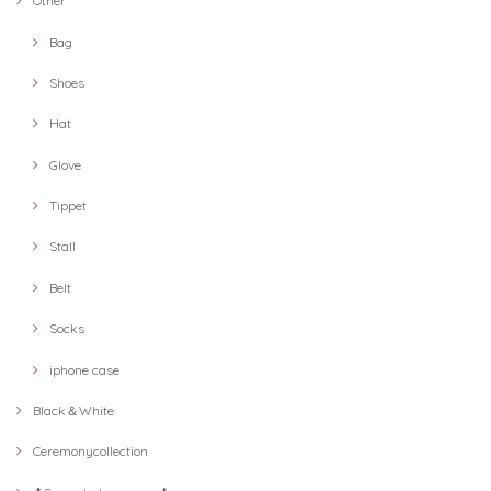
Other
Bag
Shoes
Hat
Glove
Tippet
Stall
Belt
Socks
iphone case
Black＆White
Ceremonycollection