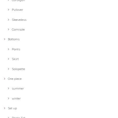
Pullover
Sleeveless
Camisole
Bottoms
Pants
Skirt
Salopette
One piece
summer
winter
Set up
Pants Set