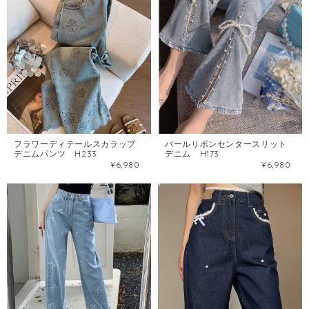
フラワーディテールスカラップ
パールリボンセンタースリット
デニムパンツ H233
デニム H173
¥6,980
¥6,980