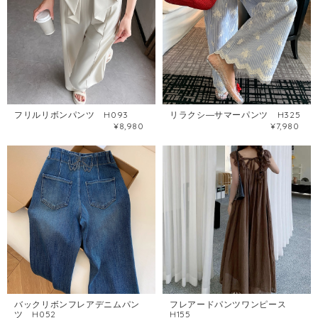
フリルリボンパンツ H093
リラクシ―サマーパンツ H325
¥8,980
¥7,980
バックリボンフレアデニムパン
フレアードパンツワンピース
ツ H052
H155