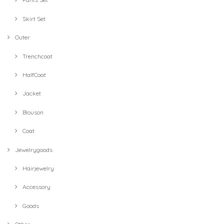
Skirt Set
Outer
Trenchcoat
HalfCoat
Jacket
Blouson
Coat
Jewelrygoods
Hairjewelry
Accessory
Goods