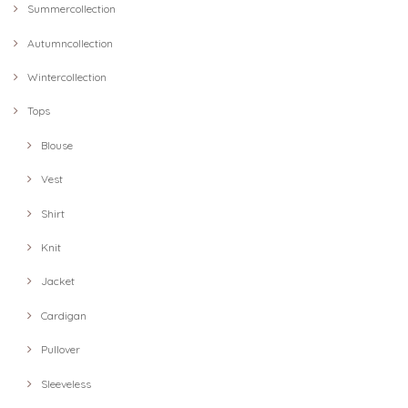
Summercollection
Autumncollection
Wintercollection
Tops
Blouse
Vest
Shirt
Knit
Jacket
Cardigan
Pullover
Sleeveless