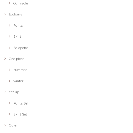
Camisole
Bottoms
Pants
Skirt
Salopette
One piece
summer
winter
Set up
Pants Set
Skirt Set
Outer