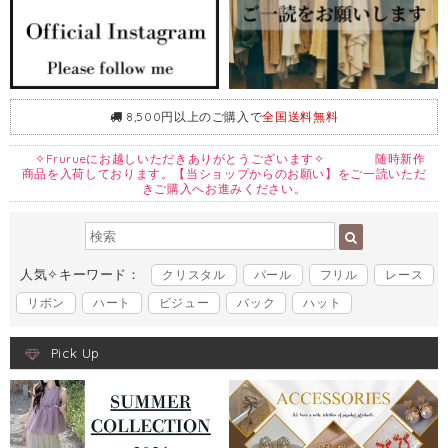
8,500円以上のご購入で
全国送料無料
✧Frurueにお越しいただきありがとうございます✧ 随時新作
商品を入荷しております。【当ショップからのお願い】をご一読いただ
きご購入へお進みください。
人気✧キーワード：
クリスタル
パール
フリル
レース
リボン
ハート
ビジュー
バック
ハット
Pick Up