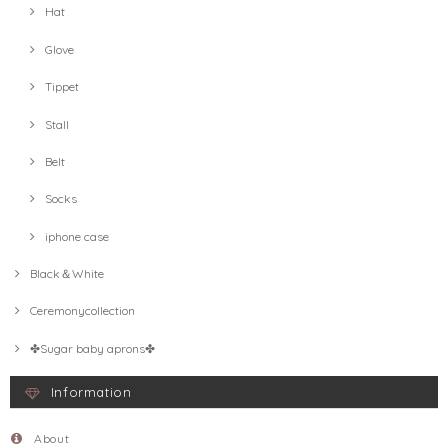
Hat
Glove
Tippet
Stall
Belt
Socks
iphone case
Black＆White
Ceremonycollection
✤Sugar baby aprons✤
Information
About