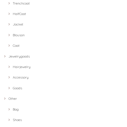
Trenchcoat
HalfCoat
Jacket
Blouson
Coat
Jewelrygoods
Hairjewelry
Accessory
Goods
Other
Bag
Shoes