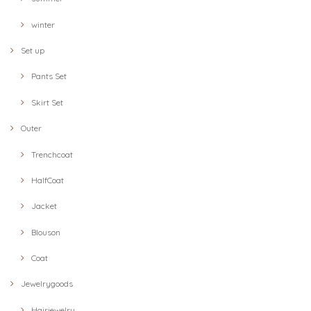
winter
Set up
Pants Set
Skirt Set
Outer
Trenchcoat
HalfCoat
Jacket
Blouson
Coat
Jewelrygoods
Hairjewelry