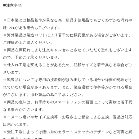
◼️注意事項
※日本製とは検品基準が異なる為、新品未使用品でもごくわずかな汚れや
ほつれがある場合もございます。
※海外製品は製造ロットにより若干の仕様変更がある場合がございます。
ご理解の上ご購入ください。
※商品在庫切れにより注文キャンセルとさせていただく恐れもございます
ので、予めご了承くださいませ。
※仕入れ工場を変えることがあるため、記載サイズと若干異なる場合がご
ざいます。
※靴製品については専用の接着剤がはみ出している場合や縁側の処理がさ
れていない場合が多々あります。また、製造過程で印字等がかすれる場合
がございます。海外製品の為ご了承ください。
※商品の色味は、お手持ちのスマートフォンの画面によって実物と若干異
なる場合がございます。
※イメージ違いやサイズ交換等、お客さまご都合による交換、返品は対応
出来かねます。
※受注工場によっては縫い糸のカラー・ステッチのデザインなど写真と異