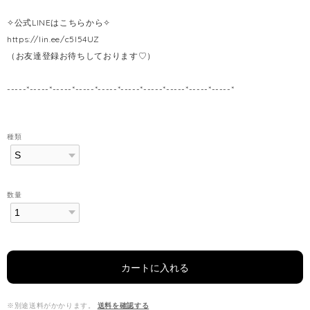
✧公式LINEはこちらから✧
https://lin.ee/c5l54UZ
（お友達登録お待ちしております♡）
-----*-----*-----*-----*-----*-----*-----*-----*-----*-----*
種類
数量
カートに入れる
※別途送料がかかります。
送料を確認する