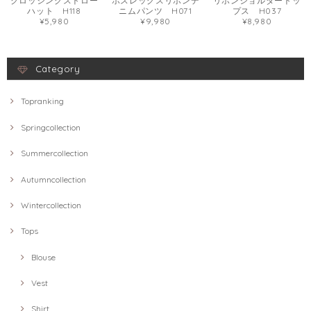
クロッシングストロー
ボスレッグスリボンデ
リボンショルダートッ
ハット H118
ニムパンツ H071
プス H037
¥5,980
¥9,980
¥8,980
Category
Topranking
Springcollection
Summercollection
Autumncollection
Wintercollection
Tops
Blouse
Vest
Shirt