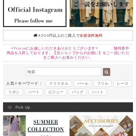
8,500円以上のご購入で
全国送料無料
✧Frurueにお越しいただきありがとうございます✧ 随時新作
商品を入荷しております。【当ショップからのお願い】をご一読いただ
きご購入へお進みください。
人気✧キーワード：
クリスタル
パール
フリル
レース
リボン
ハート
ビジュー
バック
ハット
Pick Up