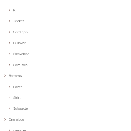
Knit
Jacket
Cardigan
Pullover
Sleeveless
Camisole
Bottoms
Pants
Skirt
Salopette
One piece
summer