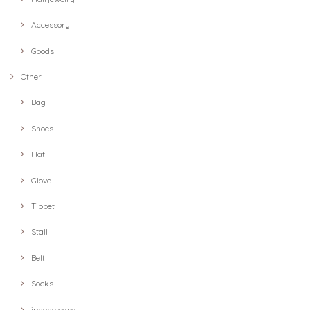
Accessory
Goods
Other
Bag
Shoes
Hat
Glove
Tippet
Stall
Belt
Socks
iphone case