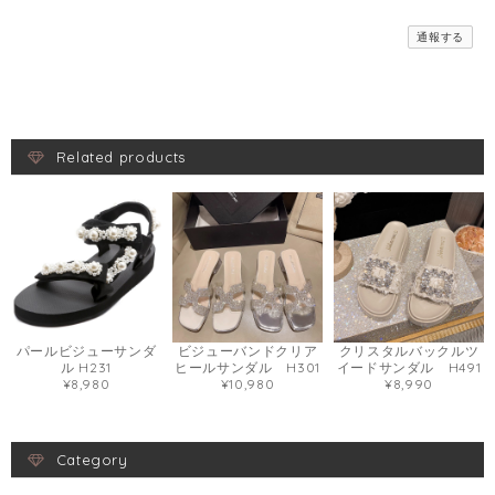
通報する
Related products
パールビジューサンダ
ビジューバンドクリア
クリスタルバックルツ
ル H231
ヒールサンダル H301
イードサンダル H491
¥8,980
¥10,980
¥8,990
Category