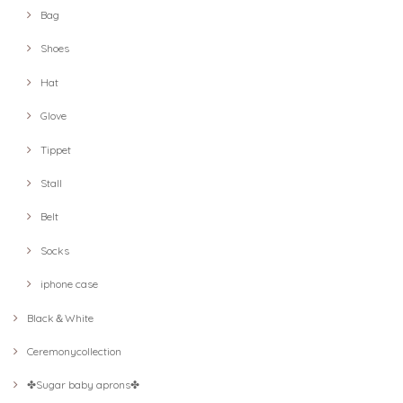
Bag
Shoes
Hat
Glove
Tippet
Stall
Belt
Socks
iphone case
Black＆White
Ceremonycollection
✤Sugar baby aprons✤