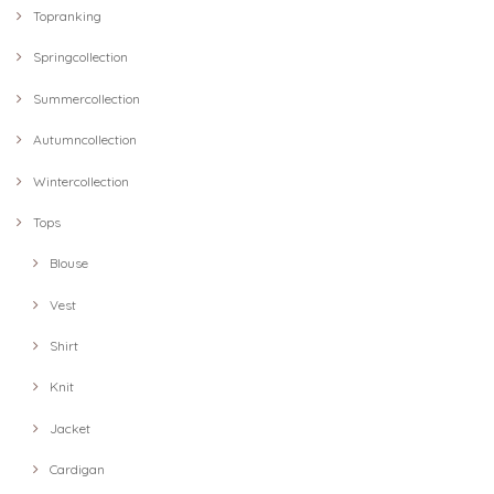
Topranking
Springcollection
Summercollection
Autumncollection
Wintercollection
Tops
Blouse
Vest
Shirt
Knit
Jacket
Cardigan