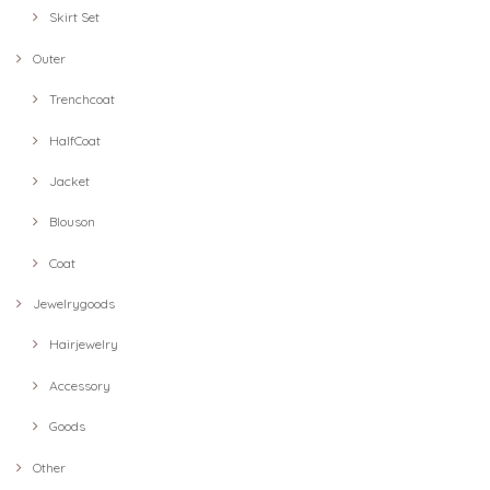
Skirt Set
Outer
Trenchcoat
HalfCoat
Jacket
Blouson
Coat
Jewelrygoods
Hairjewelry
Accessory
Goods
Other