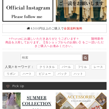
8,500円以上のご購入で
全国送料無料
✧Frurueにお越しいただきありがとうございます✧ 随時新作
商品を入荷しております。【当ショップからのお願い】をご一読いただ
きご購入へお進みください。
人気✧キーワード：
クリスタル
パール
フリル
レース
リボン
ハート
ビジュー
バック
ハット
Pick Up