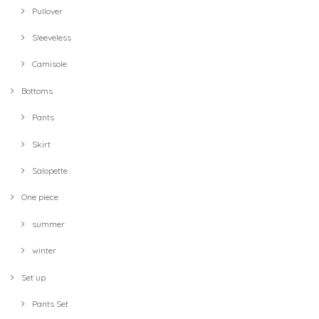
Pullover
Sleeveless
Camisole
Bottoms
Pants
Skirt
Salopette
One piece
summer
winter
Set up
Pants Set