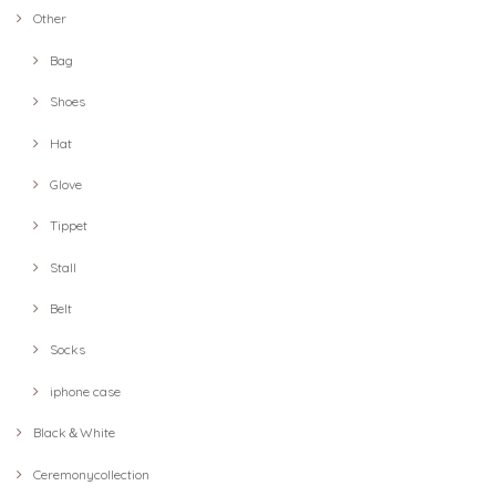
Other
Bag
Shoes
Hat
Glove
Tippet
Stall
Belt
Socks
iphone case
Black＆White
Ceremonycollection