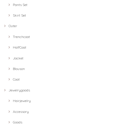
Pants Set
Skirt Set
Outer
Trenchcoat
HalfCoat
Jacket
Blouson
Coat
Jewelrygoods
Hairjewelry
Accessory
Goods