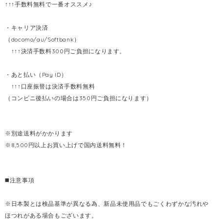
↑↑↑手数料無料で一番オススメ♪
・キャリア決済
（docomo/au/Softbank）
↑↑↑決済手数料300円ご負担になります。
・あと払い（Pay ID）
↑↑↑口座振替は決済手数料無料
（コンビニ後払いの場合は350円ご負担になります）
※別途送料がかかります
※8,500円以上お買い上げで国内送料無料！
◼️注意事項
※日本製とは検品基準が異なる為、新品未使用品でもごくわずかな汚れや
ほつれがある場合もございます。