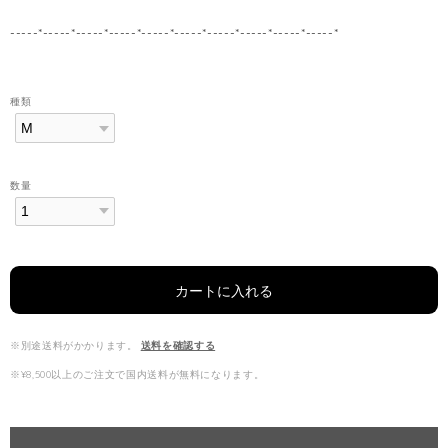
-----*-----*-----*-----*-----*-----*-----*-----*-----*-----*
種類
数量
カートに入れる
※別途送料がかかります。
送料を確認する
※¥8,500以上のご注文で国内送料が無料になります。