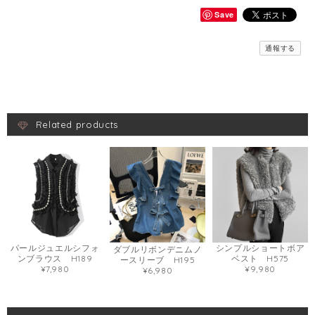
Save
通報する
Related products
パールジュエルシフォ
シンプルショートボア
ダブルリボンデニムノ
ンブラウス H189
ベスト H575
ースリーブ H195
¥7,980
¥9,980
¥6,980