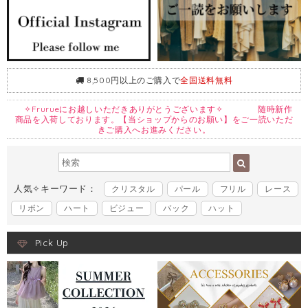
8,500円以上のご購入で
全国送料無料
✧Frurueにお越しいただきありがとうございます✧ 随時新作
商品を入荷しております。【当ショップからのお願い】をご一読いただ
きご購入へお進みください。
人気✧キーワード：
クリスタル
パール
フリル
レース
リボン
ハート
ビジュー
バック
ハット
Pick Up