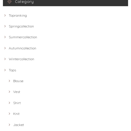
Category
Topranking
Springcollection
Summercollection
Autumncollection
Wintercollection
Tops
Blouse
Vest
Shirt
Knit
Jacket