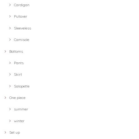
Cardigan
Pullover
Sleeveless
Camisole
Bottoms
Pants
Skirt
Salopette
One piece
summer
winter
Set up