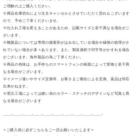
ご理解の上ご購入ください。
※商品在庫切れにより注文キャンセルとさせていただく恐れもございます
ので、予めご了承くださいませ。
※仕入れ工場を変えることがあるため、記載サイズと若干異なる場合がご
ざいます。
※靴製品については専用の接着剤がはみ出している場合や縁側の処理がさ
れていない場合が多々あります。また、製造過程で印字等がかすれる場合
がございます。海外製品の為ご了承ください。
※商品の色味は、お手持ちのスマートフォンの画面によって実物と若干異
なる場合がございます。
※イメージ違いやサイズ交換等、お客さまご都合による交換、返品は対応
出来かねます。
※受注工場によっては縫い糸のカラー・ステッチのデザインなど写真と異
なる場合がございます
-----*-----*-----*-----*-----*-----*-----*-----*-----*-----*
✧ご購入前に必ずこちらをご一読お願いいたします✧