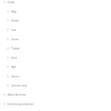
Other
Bag
Shoes
Hat
Glove
Tippet
Stall
Belt
Socks
iphone case
Black＆White
Ceremonycollection