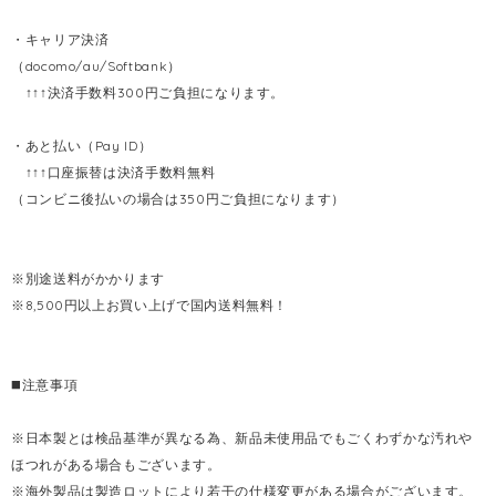
・キャリア決済
（docomo/au/Softbank）
↑↑↑決済手数料300円ご負担になります。
・あと払い（Pay ID）
↑↑↑口座振替は決済手数料無料
（コンビニ後払いの場合は350円ご負担になります）
※別途送料がかかります
※8,500円以上お買い上げで国内送料無料！
◼️注意事項
※日本製とは検品基準が異なる為、新品未使用品でもごくわずかな汚れや
ほつれがある場合もございます。
※海外製品は製造ロットにより若干の仕様変更がある場合がございます。