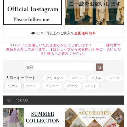
8,500円以上のご購入で
全国送料無料
✧Frurueにお越しいただきありがとうございます✧ 随時新作
商品を入荷しております。【当ショップからのお願い】をご一読いただ
きご購入へお進みください。
人気✧キーワード：
クリスタル
パール
フリル
レース
リボン
ハート
ビジュー
バック
ハット
Pick Up