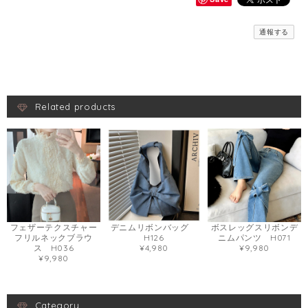
通報する
Related products
デニムリボンバッグ
ボスレッグスリボンデ
フェザーテクスチャー
H126
ニムパンツ H071
フリルネックブラウ
¥4,980
¥9,980
ス H036
¥9,980
Category