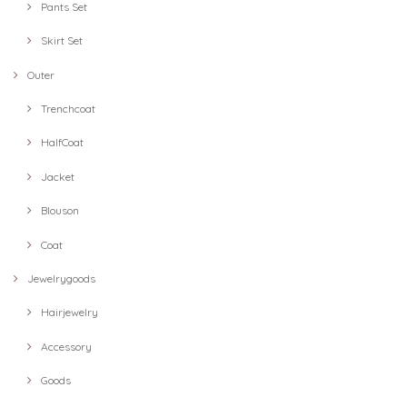
Pants Set
Skirt Set
Outer
Trenchcoat
HalfCoat
Jacket
Blouson
Coat
Jewelrygoods
Hairjewelry
Accessory
Goods