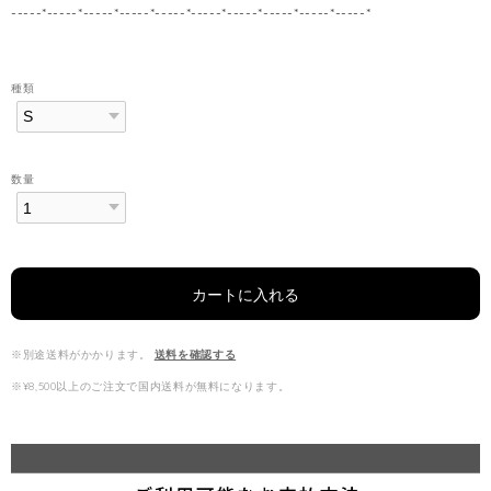
-----*-----*-----*-----*-----*-----*-----*-----*-----*-----*
種類
数量
カートに入れる
※別途送料がかかります。
送料を確認する
※¥8,500以上のご注文で国内送料が無料になります。