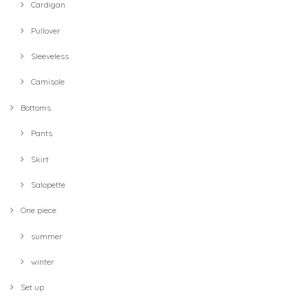
Cardigan
Pullover
Sleeveless
Camisole
Bottoms
Pants
Skirt
Salopette
One piece
summer
winter
Set up