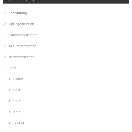
Topranking
Springcollection
Summercollection
Autumncollection
Wintercollection
Tops
Blouse
Vest
Shirt
Knit
Jacket