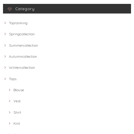
Category
Topranking
Springcollection
Summercollection
Autumncollection
Wintercollection
Tops
Blouse
Vest
Shirt
Knit