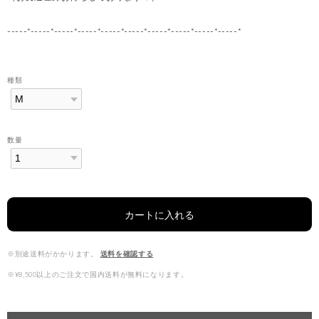
-----*-----*-----*-----*-----*-----*-----*-----*-----*-----*
種類
数量
カートに入れる
※別途送料がかかります。
送料を確認する
※¥8,500以上のご注文で国内送料が無料になります。