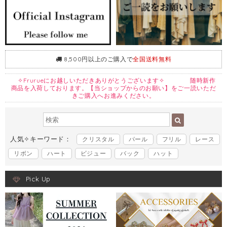
8,500円以上のご購入で
全国送料無料
✧Frurueにお越しいただきありがとうございます✧ 随時新作
商品を入荷しております。【当ショップからのお願い】をご一読いただ
きご購入へお進みください。
人気✧キーワード：
クリスタル
パール
フリル
レース
リボン
ハート
ビジュー
バック
ハット
Pick Up