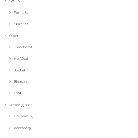
Set up
Pants Set
Skirt Set
Outer
Trenchcoat
HalfCoat
Jacket
Blouson
Coat
Jewelrygoods
Hairjewelry
Accessory