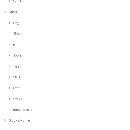
Goods
Other
Bag
Shoes
Hat
Glove
Tippet
Stall
Belt
Socks
iphone case
Black＆White