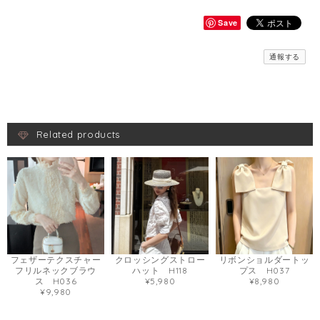
Save
通報する
Related products
クロッシングストロー
リボンショルダートッ
フェザーテクスチャー
ハット H118
プス H037
フリルネックブラウ
¥5,980
¥8,980
ス H036
¥9,980