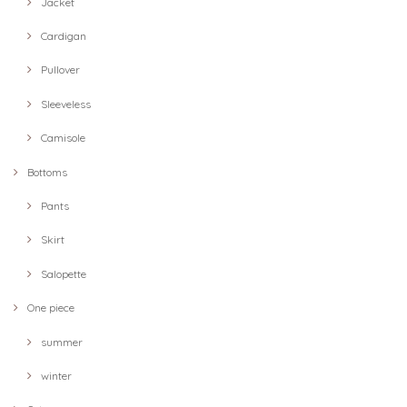
Jacket
Cardigan
Pullover
Sleeveless
Camisole
Bottoms
Pants
Skirt
Salopette
One piece
summer
winter