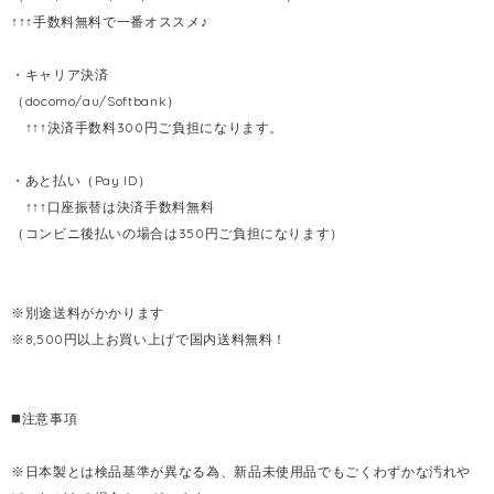
↑↑↑手数料無料で一番オススメ♪
・キャリア決済
（docomo/au/Softbank）
↑↑↑決済手数料300円ご負担になります。
・あと払い（Pay ID）
↑↑↑口座振替は決済手数料無料
（コンビニ後払いの場合は350円ご負担になります）
※別途送料がかかります
※8,500円以上お買い上げで国内送料無料！
◼️注意事項
※日本製とは検品基準が異なる為、新品未使用品でもごくわずかな汚れや