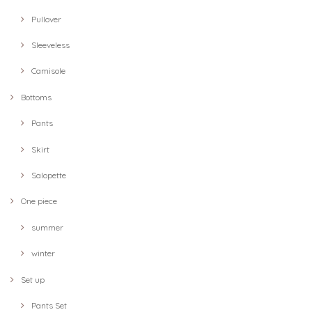
Pullover
Sleeveless
Camisole
Bottoms
Pants
Skirt
Salopette
One piece
summer
winter
Set up
Pants Set