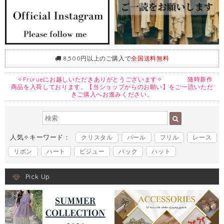
8,500円以上のご購入で
全国送料無料
✧Frurueにお越しいただきありがとうございます✧ 随時新作
商品を入荷しております。【当ショップからのお願い】をご一読いただ
きご購入へお進みください。
人気✧キーワード：
クリスタル
パール
フリル
レース
リボン
ハート
ビジュー
バック
ハット
Pick Up