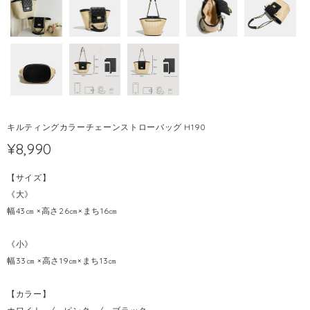
キルティングカラーチェーンストローバッグ H190
¥8,990
【サイズ】
《大》
幅43㎝ ×高さ26㎝×まち16㎝
《小》
幅33㎝ ×高さ19㎝×まち13㎝
【カラー】