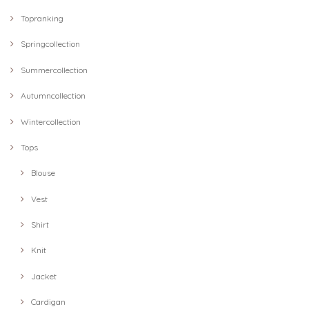
Topranking
Springcollection
Summercollection
Autumncollection
Wintercollection
Tops
Blouse
Vest
Shirt
Knit
Jacket
Cardigan