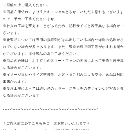
ご理解の上ご購入ください。
※商品在庫切れにより注文キャンセルとさせていただく恐れもございます
ので、予めご了承くださいませ。
※仕入れ工場を変えることがあるため、記載サイズと若干異なる場合がご
ざいます。
※靴製品については専用の接着剤がはみ出している場合や縁側の処理がさ
れていない場合が多々あります。また、製造過程で印字等がかすれる場合
がございます。海外製品の為ご了承ください。
※商品の色味は、お手持ちのスマートフォンの画面によって実物と若干異
なる場合がございます。
※イメージ違いやサイズ交換等、お客さまご都合による交換、返品は対応
出来かねます。
※受注工場によっては縫い糸のカラー・ステッチのデザインなど写真と異
なる場合がございます
-----*-----*-----*-----*-----*-----*-----*-----*-----*-----*
✧ご購入前に必ずこちらをご一読お願いいたします✧