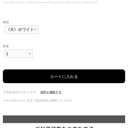
-----*-----*-----*-----*-----*-----*-----*-----*-----*-----*
種類
数量
カートに入れる
※別途送料がかかります。
送料を確認する
※¥8,500以上のご注文で国内送料が無料になります。