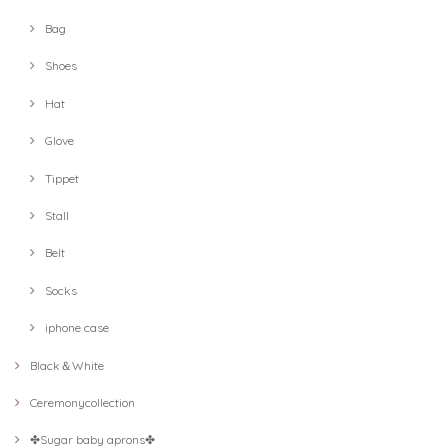
Bag
Shoes
Hat
Glove
Tippet
Stall
Belt
Socks
iphone case
Black＆White
Ceremonycollection
✤Sugar baby aprons✤