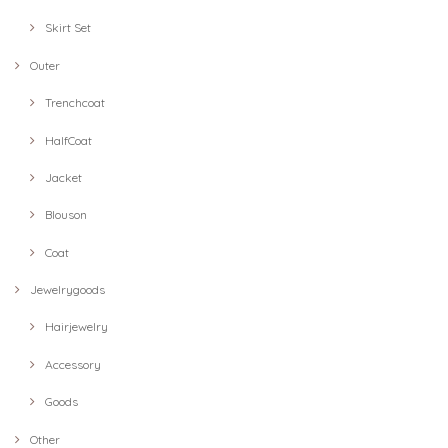
Skirt Set
Outer
Trenchcoat
HalfCoat
Jacket
Blouson
Coat
Jewelrygoods
Hairjewelry
Accessory
Goods
Other