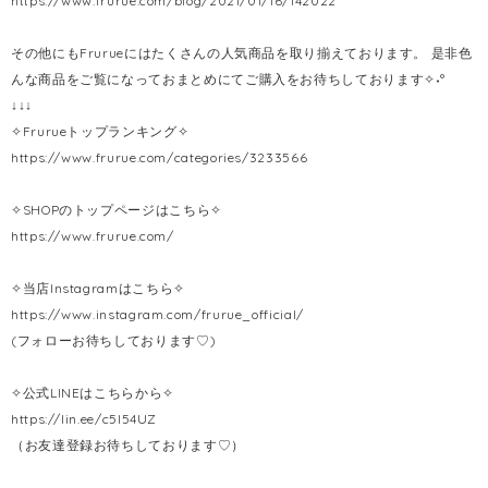
https://www.frurue.com/blog/2021/01/16/142022
その他にもFrurueにはたくさんの人気商品を取り揃えております。 是非色
んな商品をご覧になっておまとめにてご購入をお待ちしております✧˖°
↓↓↓
✧Frurueトップランキング✧
https://www.frurue.com/categories/3233566
✧SHOPのトップページはこちら✧
https://www.frurue.com/
✧当店Instagramはこちら✧
https://www.instagram.com/frurue_official/
(フォローお待ちしております♡)
✧公式LINEはこちらから✧
https://lin.ee/c5l54UZ
（お友達登録お待ちしております♡）