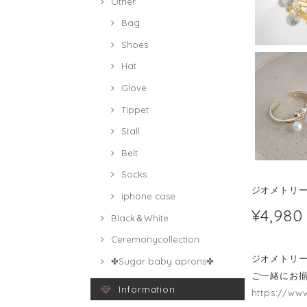
Other
Bag
Shoes
Hat
Glove
Tippet
Stall
Belt
Socks
ジオメトリー
iphone case
¥4,980
Black＆White
Ceremonycollection
ジオメトリ
✤Sugar baby aprons✤
ご一緒にお
Information
https://ww