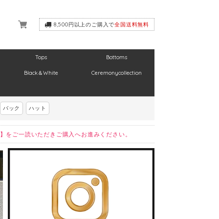
8,500円以上のご購入で
全国送料無料
Tops
Bottoms
Black＆White
Ceremonycollection
バック
ハット
】をご一読いただきご購入へお進みください。