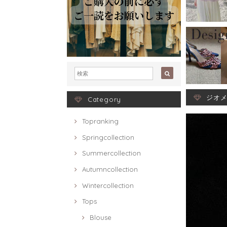
ジオメ
Category
Topranking
Springcollection
Summercollection
Autumncollection
Wintercollection
Tops
Blouse