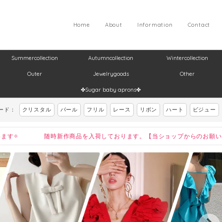
Home
About
Information
Contact
Summercollection
Autumncollection
Wintercollection
Outer
Jewelrygoods
Other
✤Sugar baby aprons✤
ード：
クリスタル
パール
フリル
レース
リボン
ハート
ビジュー
ございます✧ 随時新作商品を入荷しております。【当ショップからのお願い