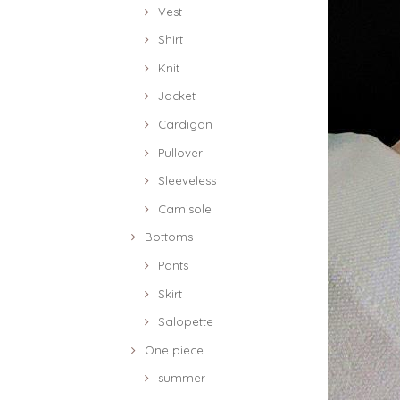
Vest
Shirt
Knit
Jacket
Cardigan
Pullover
Sleeveless
Camisole
Bottoms
Pants
Skirt
Salopette
One piece
summer