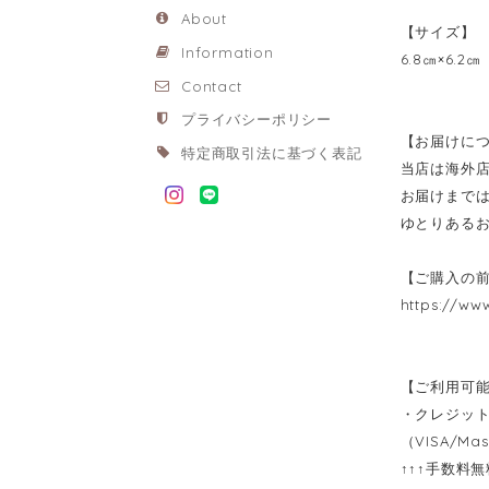
About
【サイズ】
Information
6.8㎝×6.2㎝
Contact
プライバシーポリシー
【お届けに
特定商取引法に基づく表記
当店は海外
お届けまでは
ゆとりある
【ご購入の
https://ww
【ご利用可
・クレジッ
（VISA/Mas
↑↑↑手数料