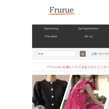
Topranking
Springcollection
One piece
Set up
人気✧キーワ
✧Frurueにお越しいただきありがとう