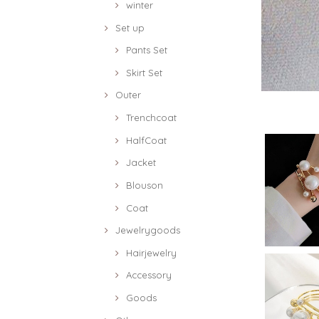
winter
Set up
Pants Set
Skirt Set
Outer
Trenchcoat
HalfCoat
Jacket
Blouson
Coat
Jewelrygoods
Hairjewelry
Accessory
Goods