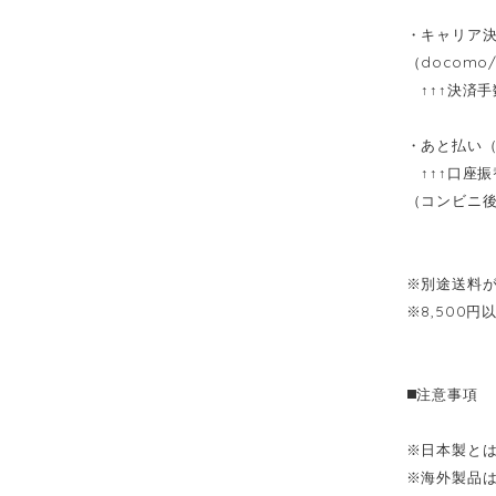
・キャリア
（docomo/
↑↑↑決済手
・あと払い（P
↑↑↑口座振
（コンビニ後
※別途送料
※8,500
◼️注意事項
※日本製と
※海外製品