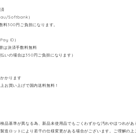
決済
au/Softbank）
数料300円ご負担になります。
ay ID）
替は決済手数料無料
払いの場合は350円ご負担になります）
がかかります
円以上お買い上げで国内送料無料！
は検品基準が異なる為、新品未使用品でもごくわずかな汚れやほつれがあ
は製造ロットにより若干の仕様変更がある場合がございます。ご理解の上