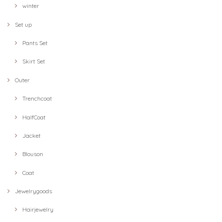
winter
Set up
Pants Set
Skirt Set
Outer
Trenchcoat
HalfCoat
Jacket
Blouson
Coat
Jewelrygoods
Hairjewelry