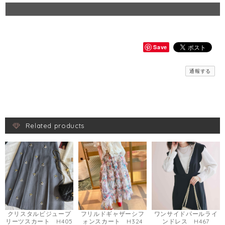
Save
通報する
Related products
クリスタルビジュープ
フリルドギャザーシフ
ワンサイドパールライ
リーツスカート H405
ォンスカート H324
ンドレス H467