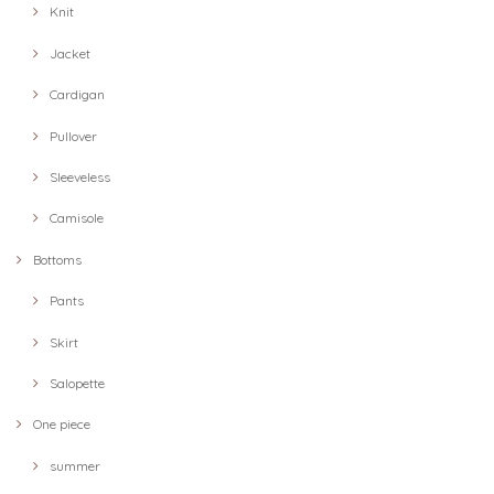
Knit
Jacket
Cardigan
Pullover
Sleeveless
Camisole
Bottoms
Pants
Skirt
Salopette
One piece
summer