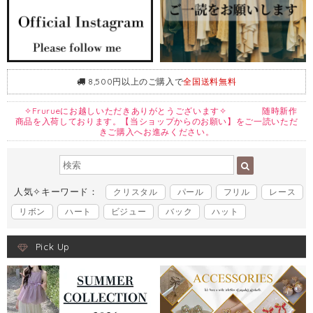
8,500円以上のご購入で
全国送料無料
✧Frurueにお越しいただきありがとうございます✧ 随時新作
商品を入荷しております。【当ショップからのお願い】をご一読いただ
きご購入へお進みください。
人気✧キーワード：
クリスタル
パール
フリル
レース
リボン
ハート
ビジュー
バック
ハット
Pick Up