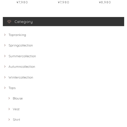
¥7,980
¥7,980
¥8,980
Category
Topranking
Springcollection
Summercollection
Autumncollection
Wintercollection
Tops
Blouse
Vest
Shirt