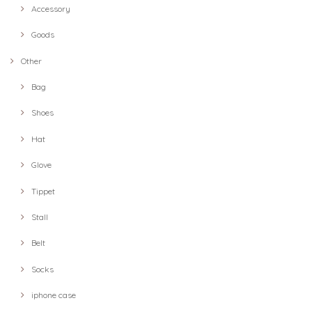
Accessory
Goods
Other
Bag
Shoes
Hat
Glove
Tippet
Stall
Belt
Socks
iphone case