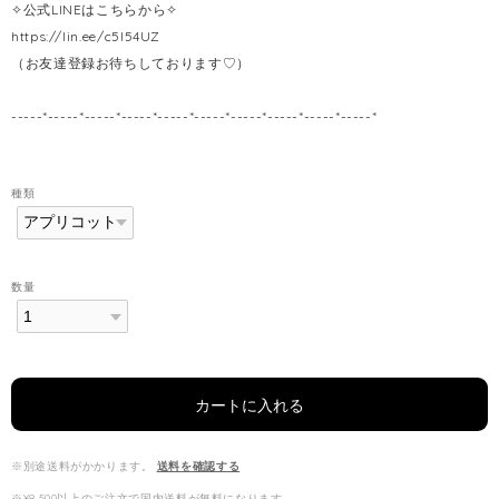
✧公式LINEはこちらから✧
https://lin.ee/c5l54UZ
（お友達登録お待ちしております♡）
-----*-----*-----*-----*-----*-----*-----*-----*-----*-----*
種類
数量
カートに入れる
※別途送料がかかります。
送料を確認する
※¥8,500以上のご注文で国内送料が無料になります。