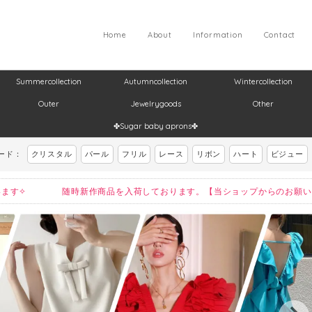
Home
About
Information
Contact
Summercollection
Autumncollection
Wintercollection
Outer
Jewelrygoods
Other
✤Sugar baby aprons✤
ード：
クリスタル
パール
フリル
レース
リボン
ハート
ビジュー
ございます✧ 随時新作商品を入荷しております。【当ショップからのお願い