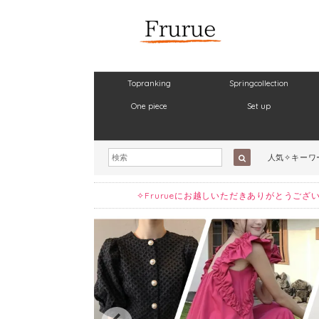
Topranking
Springcollection
One piece
Set up
人気✧キーワ
✧Frurueにお越しいただきありがとう