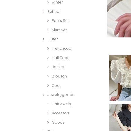
winter
Set up
Pants Set
Skirt Set
Outer
Trenchcoat
HalfCoat
Jacket
Blouson
Coat
Jewelrygoods
Hairjewelry
Accessory
Goods