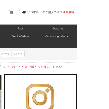
8,500円以上のご購入で
全国送料無料
Tops
Bottoms
Black＆White
Ceremonycollection
バック
ハット
】をご一読いただきご購入へお進みください。