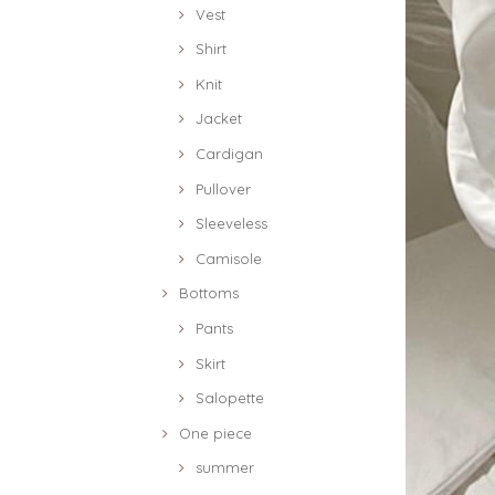
Vest
Shirt
Knit
Jacket
Cardigan
Pullover
Sleeveless
Camisole
Bottoms
Pants
Skirt
Salopette
One piece
summer