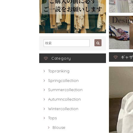
ギャザ
Category
Topranking
Springcollection
Summercollection
Autumncollection
Wintercollection
Tops
Blouse