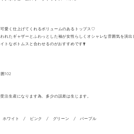
人可愛く仕上げてくれるボリュームのあるトップス♡
使われたギャザーとふわっとした袖が女性らしくオシャレな雰囲気を演出
タイトなボトムスと合わせるのがおすすめです❣️
囲102
の受注生産になります為、多少の誤差は生じます。
 ホワイト / ピンク / グリーン / パープル