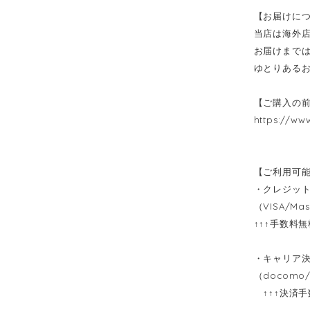
【お届けに
当店は海外
お届けまでは
ゆとりある
【ご購入の
https://ww
【ご利用可
・クレジッ
（VISA/Mas
↑↑↑手数料
・キャリア
（docomo/
↑↑↑決済手