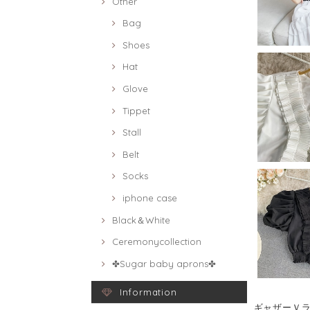
Other
Bag
Shoes
Hat
Glove
Tippet
Stall
Belt
Socks
iphone case
Black＆White
Ceremonycollection
✤Sugar baby aprons✤
Information
ギャザーＶラ