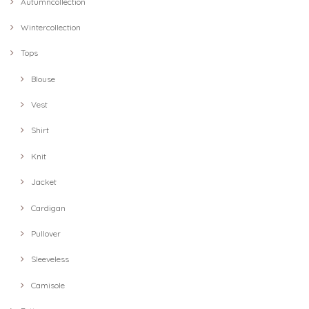
Autumncollection
Wintercollection
Tops
Blouse
Vest
Shirt
Knit
Jacket
Cardigan
Pullover
Sleeveless
Camisole