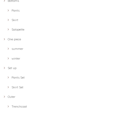
Bottoms
Pants
Skirt
Salopette
One piece
summer
winter
Set up
Pants Set
Skirt Set
Outer
Trenchcoat