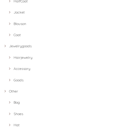
HalfCoat
Jacket
Blouson
Coat
Jewelrygoods
Hairjewelry
Accessory
Goods
Other
Bag
Shoes
Hat