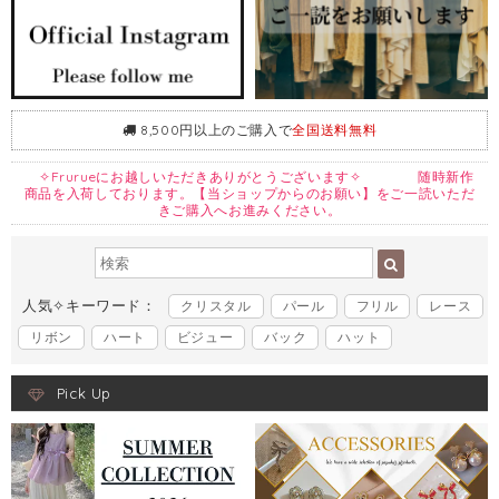
8,500円以上のご購入で
全国送料無料
✧Frurueにお越しいただきありがとうございます✧ 随時新作
商品を入荷しております。【当ショップからのお願い】をご一読いただ
きご購入へお進みください。
人気✧キーワード：
クリスタル
パール
フリル
レース
リボン
ハート
ビジュー
バック
ハット
Pick Up