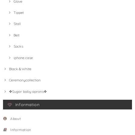
Glove
Tippet
Stall
Belt
Socks
iphone case
Black＆White
Ceremonycollection
✤Sugar baby aprons✤
Information
About
Information