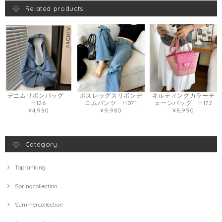
Related products
デニムリボンバッグ
ボスレッグスリボンデ
キルティングカラーチ
H126
ニムパンツ H071
ェーンバッグ H172
¥4,980
¥9,980
¥8,990
Category
Topranking
Springcollection
Summercollection