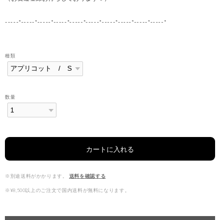
-----*-----*-----*-----*-----*-----*-----*-----*-----*-----*
種類
数量
カートに入れる
※別途送料がかかります。
送料を確認する
※¥8,500以上のご注文で国内送料が無料になります。