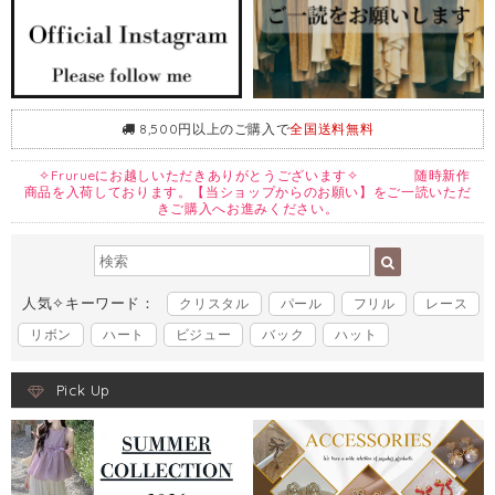
8,500円以上のご購入で
全国送料無料
✧Frurueにお越しいただきありがとうございます✧ 随時新作
商品を入荷しております。【当ショップからのお願い】をご一読いただ
きご購入へお進みください。
人気✧キーワード：
クリスタル
パール
フリル
レース
リボン
ハート
ビジュー
バック
ハット
Pick Up