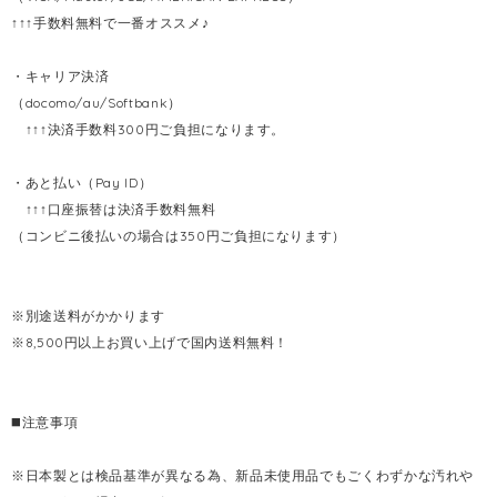
↑↑↑手数料無料で一番オススメ♪
・キャリア決済
（docomo/au/Softbank）
↑↑↑決済手数料300円ご負担になります。
・あと払い（Pay ID）
↑↑↑口座振替は決済手数料無料
（コンビニ後払いの場合は350円ご負担になります）
※別途送料がかかります
※8,500円以上お買い上げで国内送料無料！
◼️注意事項
※日本製とは検品基準が異なる為、新品未使用品でもごくわずかな汚れや