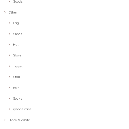
Goods
Other
Bag
Shoes
Hat
Glove
Tippet
Stall
Belt
Socks
iphone case
Black＆White