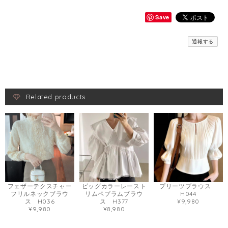
Save
通報する
Related products
ビッグカラーレースト
プリーツブラウス
フェザーテクスチャー
リムペプラムブラウ
H044
フリルネックブラウ
ス H377
¥9,980
ス H036
¥8,980
¥9,980