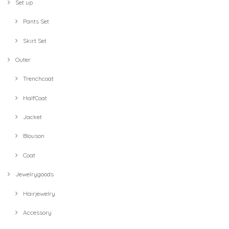
Set up
Pants Set
Skirt Set
Outer
Trenchcoat
HalfCoat
Jacket
Blouson
Coat
Jewelrygoods
Hairjewelry
Accessory