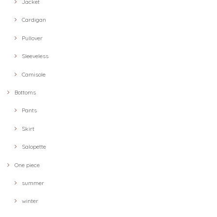
Jacket
Cardigan
Pullover
Sleeveless
Camisole
Bottoms
Pants
Skirt
Salopette
One piece
summer
winter