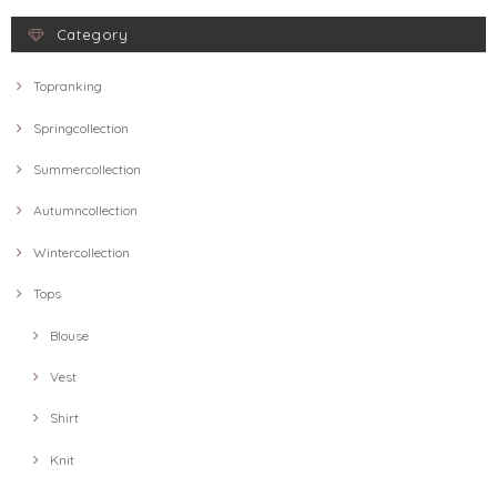
Category
Topranking
Springcollection
Summercollection
Autumncollection
Wintercollection
Tops
Blouse
Vest
Shirt
Knit