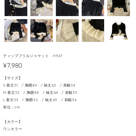
ティップフリルジャケット H567
¥7,980
【サイズ】
S 着丈51 / 胸囲84 / 袖丈63 / 肩幅34
M 着丈52 / 胸囲88 / 袖丈64 / 肩幅35
L 着丈53 / 胸囲92 / 袖丈65 / 肩幅36
単位：cm
【カラー】
ワンカラー