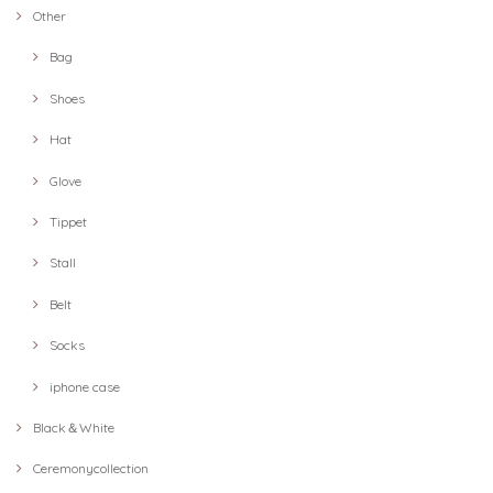
Other
Bag
Shoes
Hat
Glove
Tippet
Stall
Belt
Socks
iphone case
Black＆White
Ceremonycollection