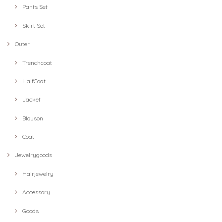
Pants Set
Skirt Set
Outer
Trenchcoat
HalfCoat
Jacket
Blouson
Coat
Jewelrygoods
Hairjewelry
Accessory
Goods