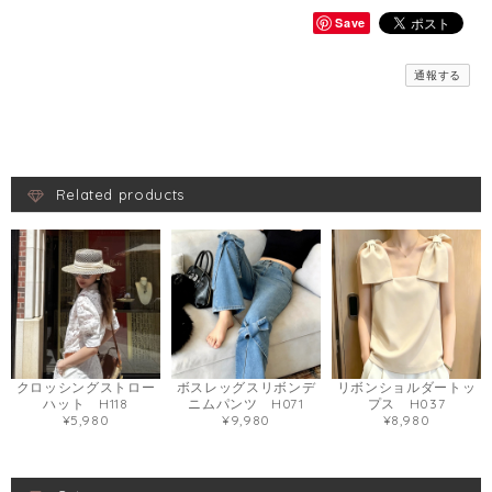
Save
通報する
Related products
クロッシングストロー
ボスレッグスリボンデ
リボンショルダートッ
ハット H118
ニムパンツ H071
プス H037
¥5,980
¥9,980
¥8,980