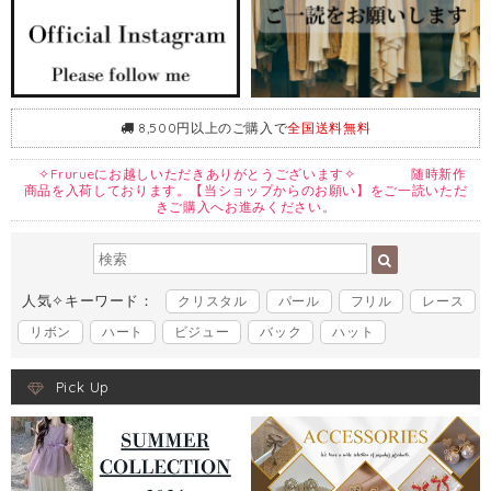
8,500円以上のご購入で
全国送料無料
✧Frurueにお越しいただきありがとうございます✧ 随時新作
商品を入荷しております。【当ショップからのお願い】をご一読いただ
きご購入へお進みください。
人気✧キーワード：
クリスタル
パール
フリル
レース
リボン
ハート
ビジュー
バック
ハット
Pick Up