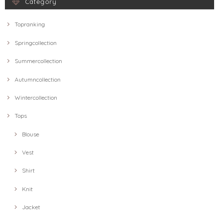
Category
Topranking
Springcollection
Summercollection
Autumncollection
Wintercollection
Tops
Blouse
Vest
Shirt
Knit
Jacket