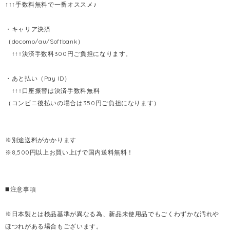
↑↑↑手数料無料で一番オススメ♪
・キャリア決済
（docomo/au/Softbank）
↑↑↑決済手数料300円ご負担になります。
・あと払い（Pay ID）
↑↑↑口座振替は決済手数料無料
（コンビニ後払いの場合は350円ご負担になります）
※別途送料がかかります
※8,500円以上お買い上げで国内送料無料！
◼️注意事項
※日本製とは検品基準が異なる為、新品未使用品でもごくわずかな汚れや
ほつれがある場合もございます。