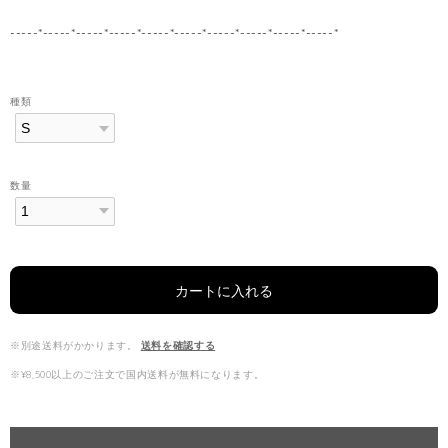
-----*-----*-----*-----*-----*-----*-----*-----*-----*-----*
種類
数量
カートに入れる
※別途送料がかかります。
送料を確認する
※¥8,500以上のご注文で国内送料が無料になります。