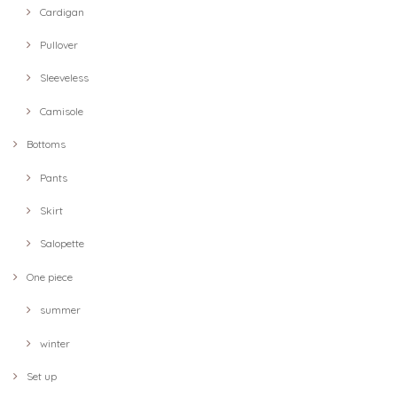
Cardigan
Pullover
Sleeveless
Camisole
Bottoms
Pants
Skirt
Salopette
One piece
summer
winter
Set up