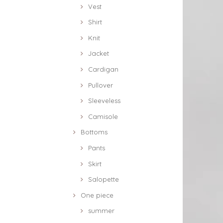
Vest
Shirt
Knit
Jacket
Cardigan
Pullover
Sleeveless
Camisole
Bottoms
Pants
Skirt
Salopette
One piece
summer