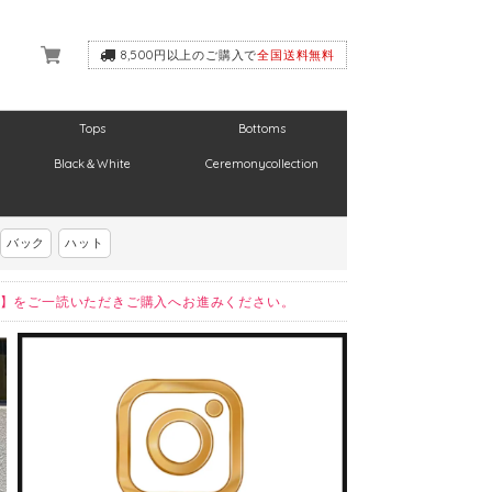
8,500円以上のご購入で
全国送料無料
Tops
Bottoms
Black＆White
Ceremonycollection
バック
ハット
】をご一読いただきご購入へお進みください。