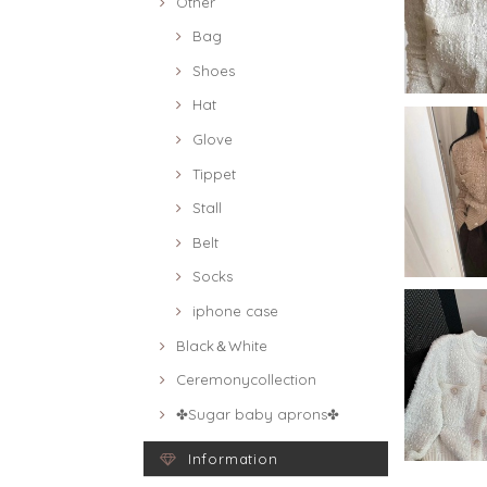
Other
Bag
Shoes
Hat
Glove
Tippet
Stall
Belt
Socks
iphone case
Black＆White
Ceremonycollection
✤Sugar baby aprons✤
Information