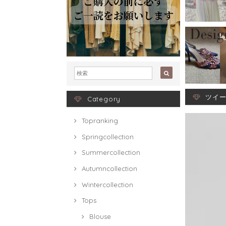
ツイー
Category
Topranking
Springcollection
Summercollection
Autumncollection
Wintercollection
Tops
Blouse