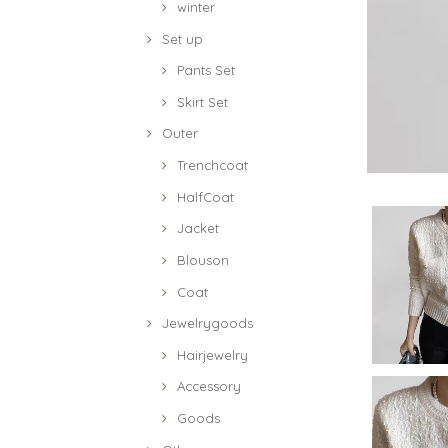
winter
Set up
Pants Set
Skirt Set
Outer
Trenchcoat
HalfCoat
Jacket
Blouson
Coat
Jewelrygoods
Hairjewelry
Accessory
Goods