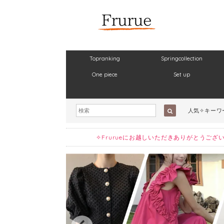
Topranking
Springcollection
One piece
Set up
人気✧キーワ
✧Frurueにお越しいただきありがとう