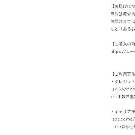
【お届けに
当店は海外
お届けまでは
ゆとりある
【ご購入の
https://ww
【ご利用可
・クレジッ
（VISA/Mas
↑↑↑手数料
・キャリア
（docomo/
↑↑↑決済手