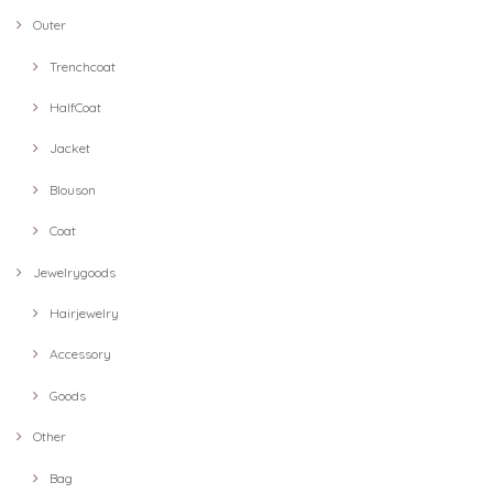
Outer
Trenchcoat
HalfCoat
Jacket
Blouson
Coat
Jewelrygoods
Hairjewelry
Accessory
Goods
Other
Bag