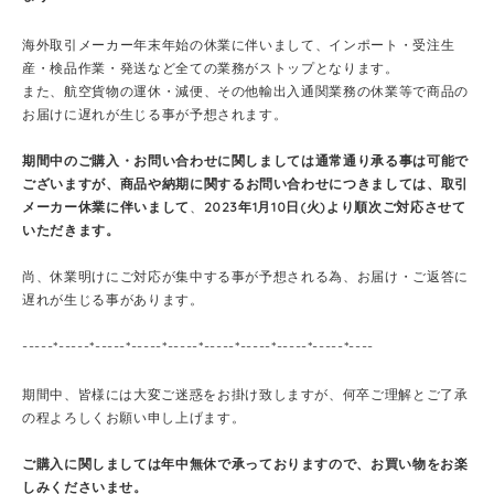
海外取引メーカー年末年始の休業に伴いまして、インポート・受注生
産・検品作業・発送など全ての業務がストップとなります。
また、航空貨物の運休・減便、その他輸出入通関業務の休業等で商品の
お届けに遅れが生じる事が予想されます。
期間中のご購入・お問い合わせに関しましては通常通り承る事は可能で
ございますが、
商品や納期に関する
お問い合わせにつきましては、取引
メーカー休業に伴いまして
、
2023年1月10日(火)より順次ご対応させて
いただきます。
尚、休業明けにご対応が集中する事が予想される為、お届け・ご返答に
遅れが生じる事があります。
-----*-----*-----*-----*-----*-----*-----*-----*-----*----
期間中、皆様には大変ご迷惑をお掛け致しますが、何卒ご理解とご了承
の程よろしくお願い申し上げます。
ご購入に関しましては年中無休で承っておりますので、お買い物をお楽
しみくださいませ。