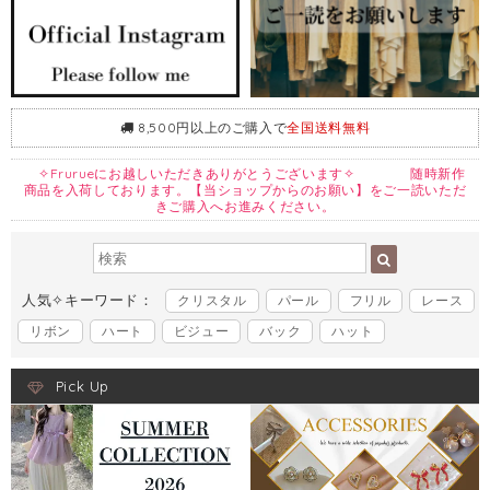
8,500円以上のご購入で
全国送料無料
✧Frurueにお越しいただきありがとうございます✧ 随時新作
商品を入荷しております。【当ショップからのお願い】をご一読いただ
きご購入へお進みください。
人気✧キーワード：
クリスタル
パール
フリル
レース
リボン
ハート
ビジュー
バック
ハット
Pick Up