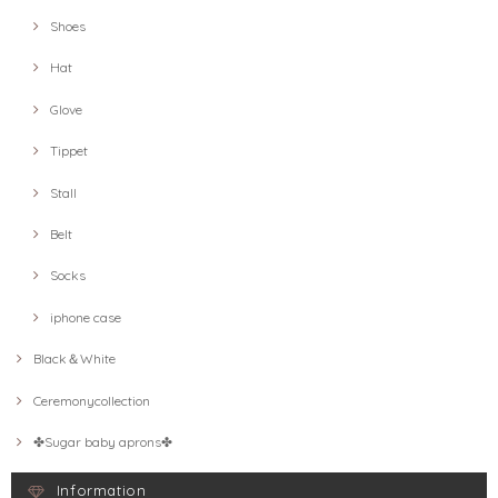
Shoes
Hat
Glove
Tippet
Stall
Belt
Socks
iphone case
Black＆White
Ceremonycollection
✤Sugar baby aprons✤
Information