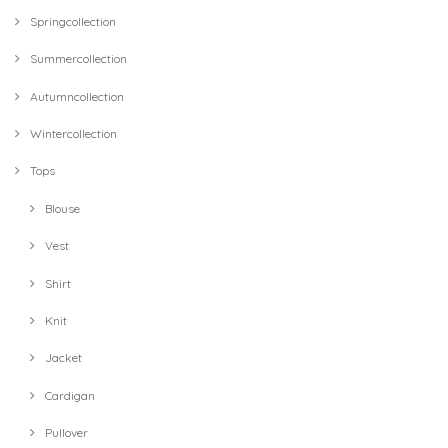
Springcollection
Summercollection
Autumncollection
Wintercollection
Tops
Blouse
Vest
Shirt
Knit
Jacket
Cardigan
Pullover