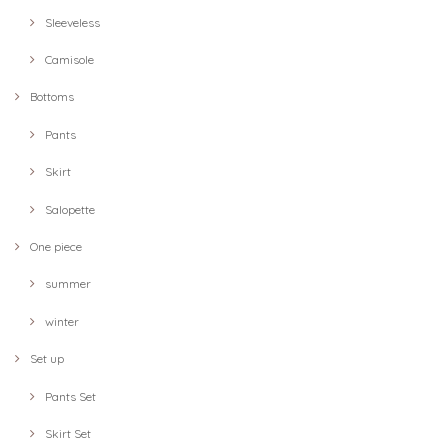
Sleeveless
Camisole
Bottoms
Pants
Skirt
Salopette
One piece
summer
winter
Set up
Pants Set
Skirt Set