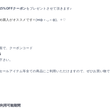
L15%OFFクーポン
をプレゼントさせて頂きます♪
め購入がオススメです✧
(⋈◍＞◡＜◍)。✧♡
面で、クーポンコード
5
下さい。
セールアイテム等全ての商品にご利用いただけますので、ぜひお買い物で
利用可能期間