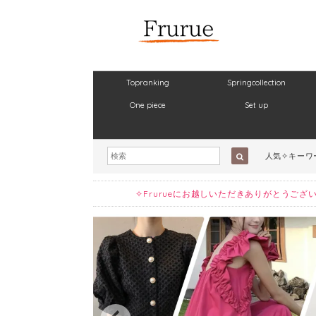
Topranking
Springcollection
One piece
Set up
人気✧キーワ
✧Frurueにお越しいただきありがとう