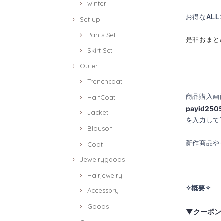
winter
お得な
AL
Set up
Pants Set
是非おまと
Skirt Set
Outer
Trenchcoat
商品購入画
HalfCoat
payid250
Jacket
を入力して
Blouson
新作商品や
Coat
Jewelrygoods
Hairjewelry
✧概要✧
Accessory
Goods
▼クーポン