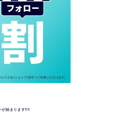
ン
が始まります‼‼