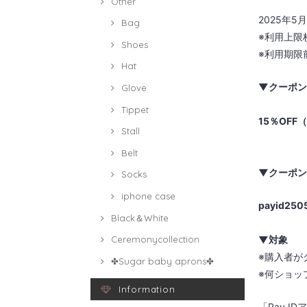
Other
2025年5
Bag
※利用上限
Shoes
※利用期限
Hat
▼クーポン
Glove
Tippet
15％OFF
Stall
Belt
▼クーポン
Socks
iphone case
payid250
Black＆White
▼対象
Ceremonycollection
※購入者が
✤Sugar baby aprons✤
※何ショッ
Information
「Pay 