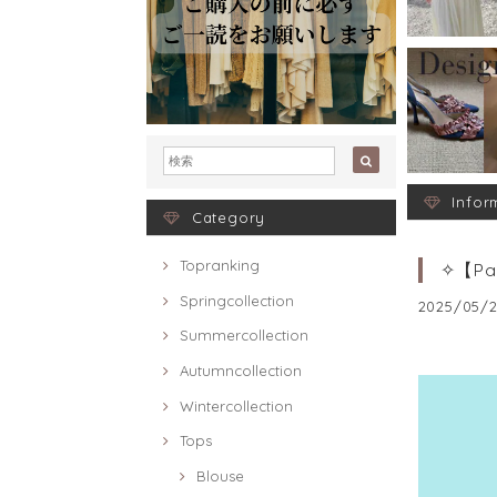
Infor
Category
Topranking
✧【P
Springcollection
2025/05/2
Summercollection
Autumncollection
Wintercollection
Tops
Blouse