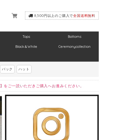
8,500円以上のご購入で
全国送料無料
Tops
Bottoms
Black＆White
Ceremonycollection
バック
ハット
】をご一読いただきご購入へお進みください。