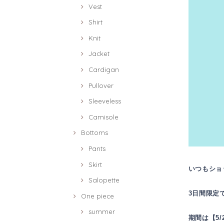
Vest
Shirt
Knit
Jacket
Cardigan
Pullover
Sleeveless
Camisole
Bottoms
Pants
Skirt
いつもショ
Salopette
3日間限定
One piece
summer
期間は【5/