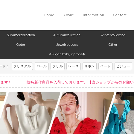
Home
About
Information
Contact
Summercollection
Autumncollection
Wintercollection
Outer
Jewelrygoods
Other
✤Sugar baby aprons✤
ード：
クリスタル
パール
フリル
レース
リボン
ハート
ビジュー
ございます✧ 随時新作商品を入荷しております。【当ショップからのお願い