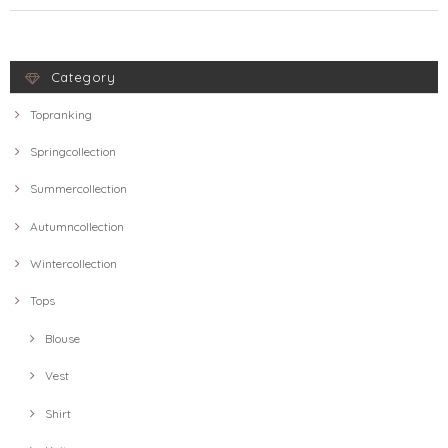
Category
Topranking
Springcollection
Summercollection
Autumncollection
Wintercollection
Tops
Blouse
Vest
Shirt