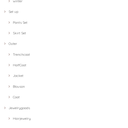
winter
Set up
Pants Set
Skirt Set
Outer
Trenchcoat
HalfCoat
Jacket
Blouson
Coat
Jewelrygoods
Hairjewelry