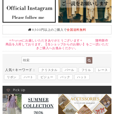
8,500円以上のご購入で
全国送料無料
✧Frurueにお越しいただきありがとうございます✧ 随時新作
商品を入荷しております。【当ショップからのお願い】をご一読いただ
きご購入へお進みください。
人気✧キーワード：
クリスタル
パール
フリル
レース
リボン
ハート
ビジュー
バック
ハット
Pick Up