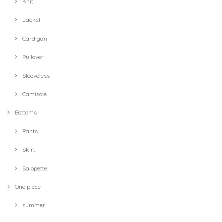
Knit
Jacket
Cardigan
Pullover
Sleeveless
Camisole
Bottoms
Pants
Skirt
Salopette
One piece
summer