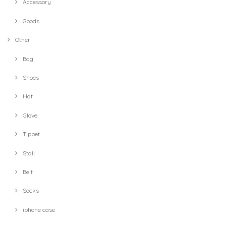
Accessory
Goods
Other
Bag
Shoes
Hat
Glove
Tippet
Stall
Belt
Socks
iphone case